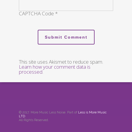
CAPTCHA Code
*
This site uses Akismet to reduce spam.
Learn how your comment data is
processed
.
© 2017. More Music Less Noise. Part of
Less is More Music
LTD
.
All Rights Reserved.