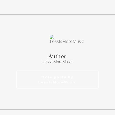
Author
LessIsMoreMusic
More posts by
LessIsMoreMusic