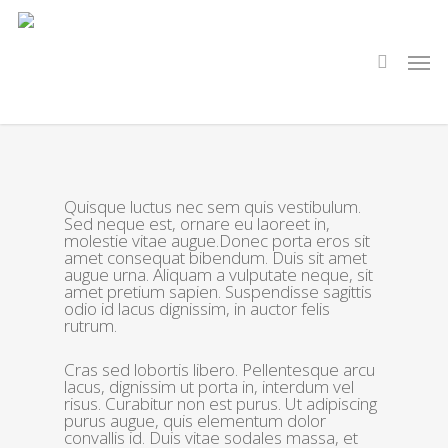
Skip
to
main
search
Men
content
Music
Quisque luctus nec sem quis vestibulum.
Sed neque est, ornare eu laoreet in,
Donec Porta
molestie vitae augue.
Donec porta eros sit
amet consequat bibendum. Duis sit amet
augue urna. Aliquam a vulputate neque, sit
amet pretium sapien. Suspendisse sagittis
By
LessIsMoreMusic
January 8, 2013
odio id lacus dignissim, in auctor felis
No Comments
rutrum.
Cras sed lobortis libero. Pellentesque arcu
lacus, dignissim ut porta in, interdum vel
risus. Curabitur non est purus. Ut adipiscing
purus augue, quis elementum dolor
convallis id. Duis vitae sodales massa, et