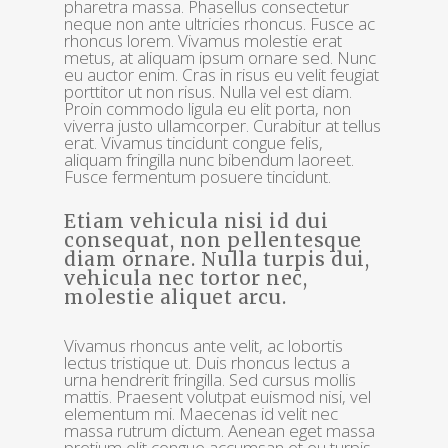
pharetra massa. Phasellus consectetur
neque non ante ultricies rhoncus. Fusce ac
rhoncus lorem. Vivamus molestie erat
metus, at aliquam ipsum ornare sed. Nunc
eu auctor enim. Cras in risus eu velit feugiat
porttitor ut non risus. Nulla vel est diam.
Proin commodo ligula eu elit porta, non
viverra justo ullamcorper. Curabitur at tellus
erat. Vivamus tincidunt congue felis,
aliquam fringilla nunc bibendum laoreet.
Fusce fermentum posuere tincidunt.
Etiam vehicula nisi id dui
consequat, non pellentesque
diam ornare. Nulla turpis dui,
vehicula nec tortor nec,
molestie aliquet arcu.
Vivamus rhoncus ante velit, ac lobortis
lectus tristique ut. Duis rhoncus lectus a
urna hendrerit fringilla. Sed cursus mollis
mattis. Praesent volutpat euismod nisi, vel
elementum mi. Maecenas id velit nec
massa rutrum dictum. Aenean eget massa
pretium elit congue accumsan et eu turpis.